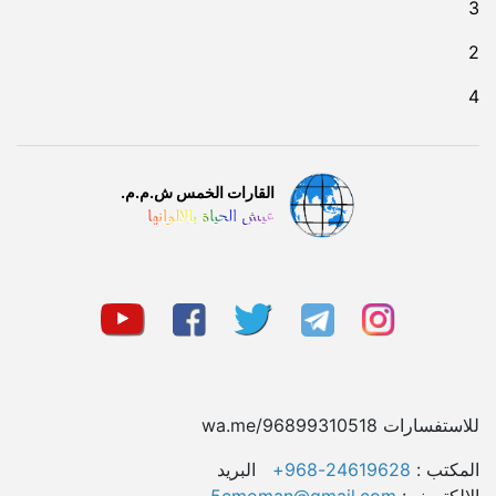
3
2
4
القارات الخمس ش.م.م.
عيش الحياة بالالوانها
للاستفسارات wa.me/96899310518
المکتب :
24619628-968+
البريد