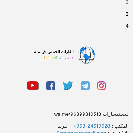
3
2
4
القارات الخمس ش.م.م.
عيش الحياة بالالوانها
للاستفسارات wa.me/96899310518
المکتب :
24619628-968+
البريد