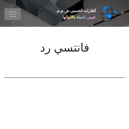
القارات الخمس ش.م.م.
عيش الحياة بالالوانها
فانتسي رد