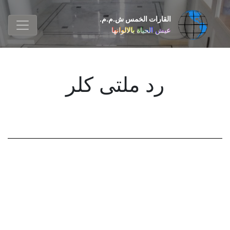
القارات الخمس ش.م.م.
عيش الحياة بالالوانها
رد ملتی کلر