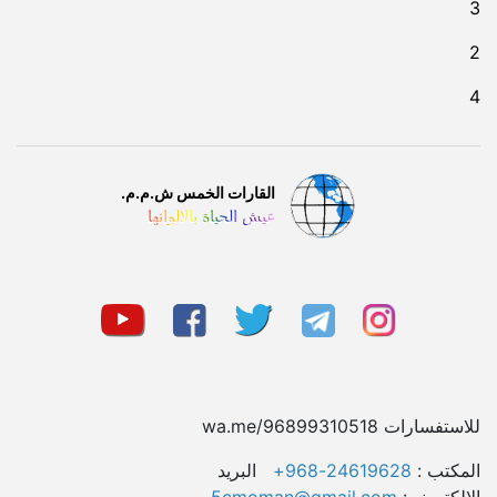
3
2
4
القارات الخمس ش.م.م.
عيش الحياة بالالوانها
للاستفسارات wa.me/96899310518
المکتب :
24619628-968+
البريد