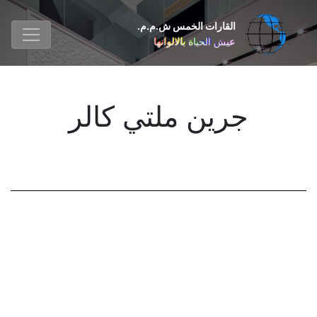
القارات الخمس ش.م.م.
عيش الحياة بالالوانها
جرین ملتي کالر