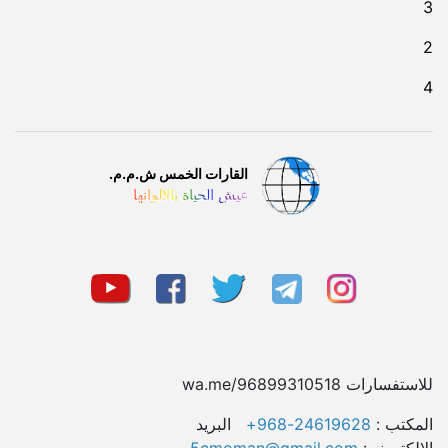
3
2
4
القارات الخمس ش.م.م.
عيش الحياة بالالوانها
للاستفسارات wa.me/96899310518
المکتب :
24619628-968+
البريد