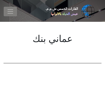
القارات الخمس ش.م.م.
عيش الحياة بالالوانها
عماني بنك