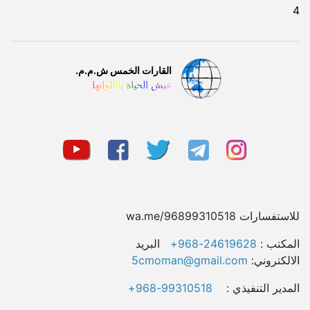
4
القارات الخمس ش.م.م.
عيش الحياة بالالوانها
للاستفسارات wa.me/96899310518
المکتب :
24619628-968+
البريد
الالكتروني:
5cmoman@gmail.com
المدیر التنفيذي :
99310518-968+