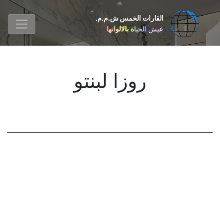
القارات الخمس ش.م.م.
عيش الحياة بالالوانها
روزا لبنتو