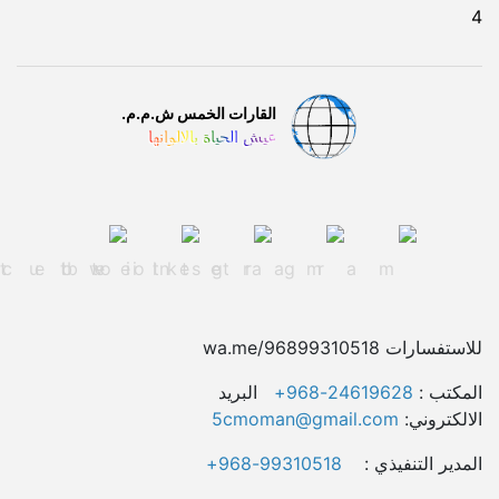
4
القارات الخمس ش.م.م.
عيش الحياة بالالوانها
للاستفسارات wa.me/96899310518
المکتب :
24619628-968+
البريد
الالكتروني:
5cmoman@gmail.com
المدیر التنفيذي :
99310518-968+