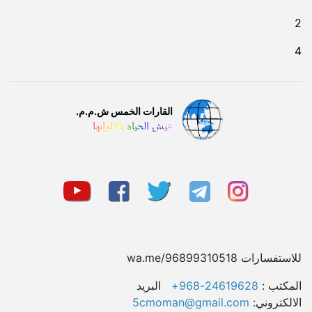
2
4
القارات الخمس ش.م.م.
عيش الحياة بالالوانها
للاستفسارات wa.me/96899310518
المکتب :
24619628-968+
البريد
الالكتروني:
5cmoman@gmail.com