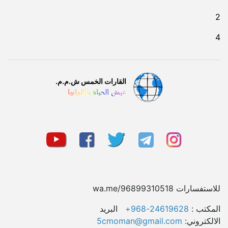
2
4
القارات الخمس ش.م.م.
عيش الحياة بالالوانها
للاستفسارات wa.me/96899310518
المکتب :
24619628-968+
البريد
الالكتروني:
5cmoman@gmail.com