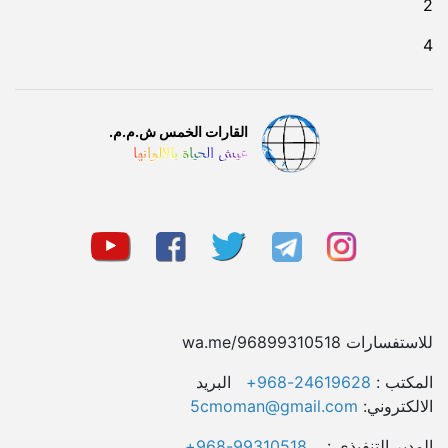
2
4
القارات الخمس ش.م.م.
عيش الحياة بالالوانها
للاستفسارات wa.me/96899310518
المکتب :
24619628-968+
البريد
الالكتروني:
5cmoman@gmail.com
المدیر التنفيذي :
99310518-968+